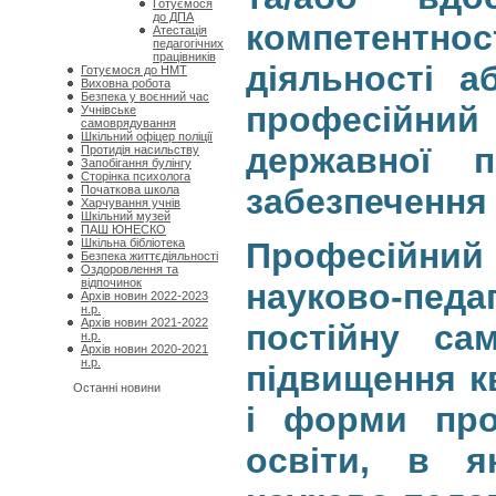
Готуємося
до ДПА
компетентн
Атестація
педагогічних
працівників
діяльності а
Готуємося до НМТ
Виховна робота
Безпека у воєнний час
професійни
Учнівське
самоврядування
Шкільний офіцер поліції
державної п
Протидія насильству
Запобігання булінгу
Сторінка психолога
забезпечення 
Початкова школа
Харчування учнів
Шкільний музей
ПАШ ЮНЕСКО
Професійни
Шкільна бібліотека
Безпека життєдіяльності
Оздоровлення та
відпочинок
науково-педа
Архів новин 2022-2023
н.р.
Архів новин 2021-2022
постійну са
н.р.
Архів новин 2020-2021
н.р.
підвищення кв
Останні новини
і форми про
освіти, в я