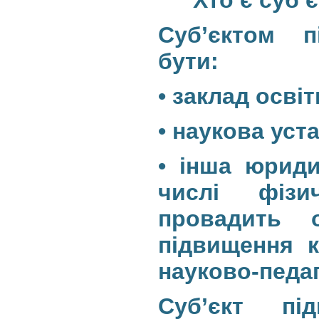
Суб’єктом п
бути:
• заклад осві
• наукова уст
• інша юриди
числі фізи
провадить 
підвищення к
науково-педаг
Суб’єкт пі