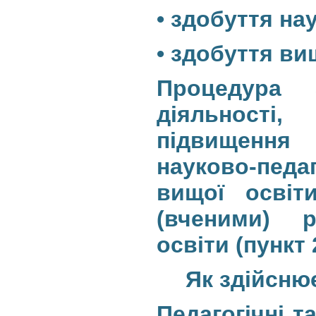
• здобуття на
• здобуття ви
Процедура 
діяльності
підвищення 
науково-педа
вищої освіт
(вченими) р
освіти (пункт
Як здійсню
Педагогічні т