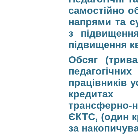
самостійно о
напрями та су
з підвищення
підвищення кв
Обсяг (трива
педагогічн
працівників 
кредитах 
трансферно-н
ЄКТС, (один 
за накопичув