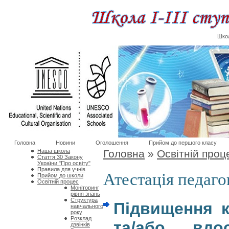
Школ
Головна
Новини
Оголошення
Прийом до першого класу
Наша школа
Головна
»
Освітній проц
Стаття 30 Закону
України "Про освіту"
Правила для учнів
Атестація педаго
Прийом до школи
Освітній процес
Моніторинг
рівня знань
Структура
Підвищення к
навчального
року
Розклад
та/або вдо
дзвінків