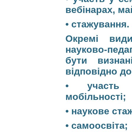
вебінарах, ма
• стажування.
Окремі види
науково-пед
бути визнан
відповідно д
• участь 
мобільності;
• наукове ст
• самоосвіта;