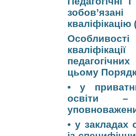
Педагогічні і
зобов’язані
кваліфікацію 
Особливост
кваліфікац
педагогічних
цьому Порядк
• у приватн
освіти –
уповноважени
• у закладах 
із специфічн