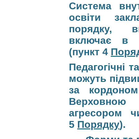
Система внут
освіти зак
порядку, в
включає в с
(пункт 4
Поря
Педагогічні т
можуть підвищ
за кордоном
Верховною
агресором ч
5
Порядку
).