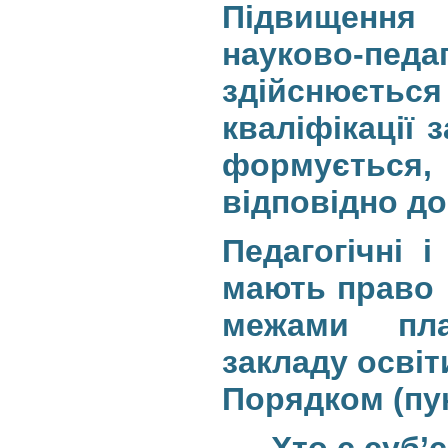
Підвищення 
науково-пе
здійснюєтьс
кваліфікації 
формується, 
відповідно д
Педагогічні і
мають право 
межами пла
закладу освіт
Порядком (пу
Хто є суб’