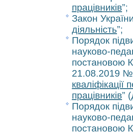
працівників
”;
Закон України
діяльність
”;
Порядок підви
науково-педаг
постановою Ка
21.08.2019 №
кваліфікації 
працівників
” 
Порядок підви
науково-педаг
постановою Ка