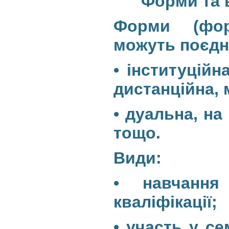
Форми та 
Форми (фор
можуть поєдн
• інституційн
дистанційна, 
• дуальна, на
тощо.
Види:
• навчання
кваліфікації;
• участь у се