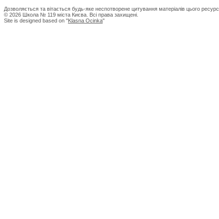
Дозволяється та вітається будь-яке неспотворене цитування матеріалів цього ресурс
© 2026 Школа № 119 міста Києва. Всі права захищені.
Site is designed based on "
Klasna Ocinka
"