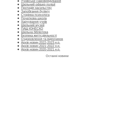
Учнівське самоврядування
Шкільний офіцер поліції
Протидія насильству
Запобігання булінгу
Сторінка психолога
Початкова школа
Харчування учнів
Шкільний музей
ПАШ ЮНЕСКО
Шкільна бібліотека
Безпека життєдіяльності
Оздоровлення та відпочинок
Архів новин 2022-2023 н.р.
Архів новин 2021-2022 н.р.
Архів новин 2020-2021 н.р.
Останні новини