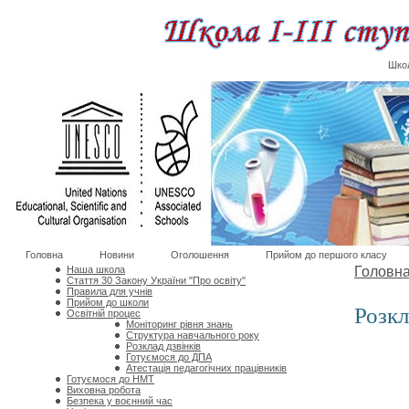
Школ
Головна
Новини
Оголошення
Прийом до першого класу
Наша школа
Головн
Стаття 30 Закону України "Про освіту"
Правила для учнів
Прийом до школи
Розкл
Освітній процес
Моніторинг рівня знань
Структура навчального року
Розклад дзвінків
Готуємося до ДПА
Атестація педагогічних працівників
Готуємося до НМТ
Виховна робота
Безпека у воєнний час