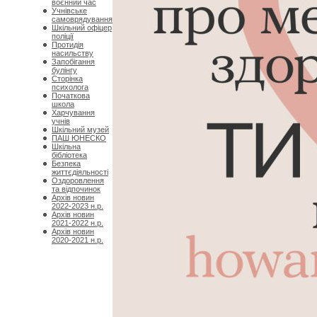
воєнний час
Учнівське
самоврядування
Шкільний офіцер
поліції
Протидія
насильству
Запобігання
булінгу
Сторінка
психолога
Початкова
школа
Харчування
учнів
Шкільний музей
ПАШ ЮНЕСКО
Шкільна
бібліотека
Безпека
життєдіяльності
Оздоровлення
та відпочинок
Архів новин
2022-2023 н.р.
Архів новин
2021-2022 н.р.
Архів новин
2020-2021 н.р.