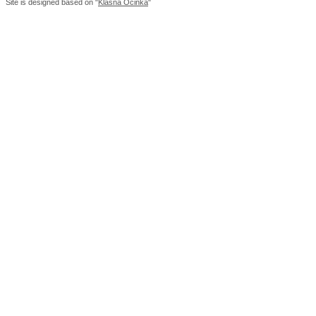
Site is designed based on "
Klasna Ocinka
"