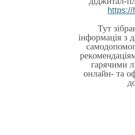
діджитал-п
https:/
Тут зібра
інформація з 
самодопомог
рекомендаціям
гарячими л
онлайн- та о
д