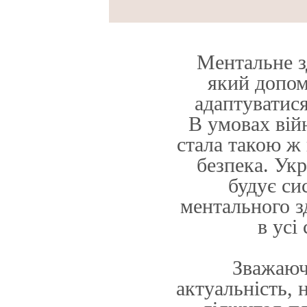
Ментальне зд
який допом
адаптуватися
В умовах вій
стала такою ж
безпека. Укр
будує си
ментального зд
в усі
Зважаюч
актуальність, 