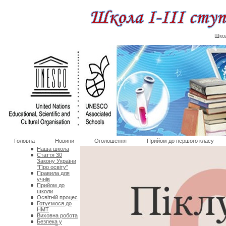
Школ
Головна
Новини
Оголошення
Прийом до першого класу
Наша школа
Стаття 30
Закону України
"Про освіту"
Правила для
учнів
Прийом до
школи
Освітній процес
Готуємося до
НМТ
Виховна робота
Безпека у