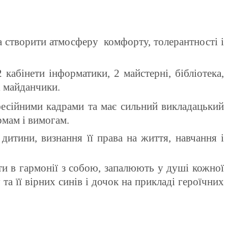
а створити атмосферу
комфорту, толерантності і
2 кабінети інформатики, 2 майстерні, бібліотека,
і майданчики.
фесійними кадрами та має сильний викладацький
рмам і вимогам.
итини, визнання її права на життя, навчання і
и в гармонії з собою, запалюють у душі кожної
та її вірних синів і дочок на прикладі героїчних