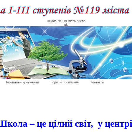
Школа № 119 міста Києва
uk
Нормативні документи
Корисні посилання
Контакти
Школа – це цілий світ, у центрі