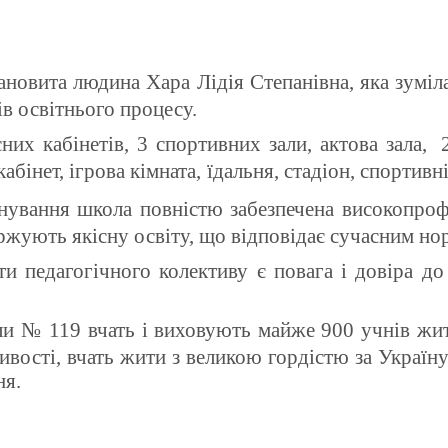
овита людина Хара Лідія Степанівна, яка зуміл
ів освітнього процесу.
них кабінетів, 3 спортивних зали, актова зала,
абінет, ігрова кімната,
їдальня, стадіон, спортивн
снування школа повністю забезпечена високопро
ержують якісну освіту, що відповідає сучасним но
едагогічного колективу є повага і довіра до д
ли № 119 вчать і виховують майже 900 учнів жит
ивості, вчать жити з великою гордістю за Україну 
ня.