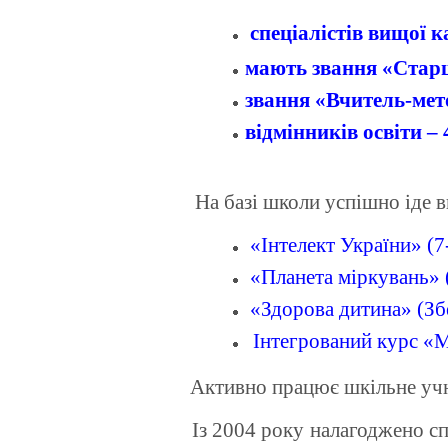
спеціалістів вищої к
мають звання «Старш
звання «Вчитель-мето
відмінників освіти – 
На базі школи успішно іде в
«
Інтелект України
» (7
«
Планета міркувань
»
«
Здорова дитина
»
(Зб
Інтегрований курс
«
М
Активно працює шкільне учнів
Із 2004 року
налагоджено сп