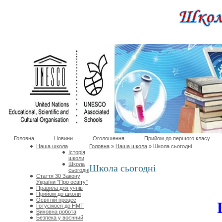
Головна
Новини
Оголошення
Прийом до першого класу
Наша школа
Головна
»
Наша школа
»
Школа сьогодні
Історія
школи
Школа
Школа сьогодні
сьогодні
Стаття 30 Закону
України "Про освіту"
Правила для учнів
Прийом до школи
Освітній процес
Готуємося до НМТ
Виховна робота
Безпека у воєнний