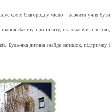
иконує свою благородну місію – навчити учня бути
конання Закону про освіту, включаючи освітню,
тей.
Будь-яка дитина знайде затишок, підтримку і