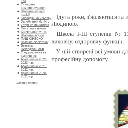
час
Учнівське
самоврядування
Шкільний офіцер
поліції
І
дуть роки, з'являються та 
Протидія насильству
Запобігання булінгу
Людиною.
Сторінка психолога
Початкова школа
Харчування учнів
Школа
І-ІІІ ступенів
№ 1
Шкільний музей
ПАШ ЮНЕСКО
виховну, оздоровчу функції.
Шкільна бібліотека
Безпека
життєдіяльності
У ній створені всі умови д
Оздоровлення та
відпочинок
професійну допомогу.
Архів новин 2022-
2023 н.р.
Архів новин 2021-
2022 н.р.
Архів новин 2020-
2021 н.р.
Останні новини