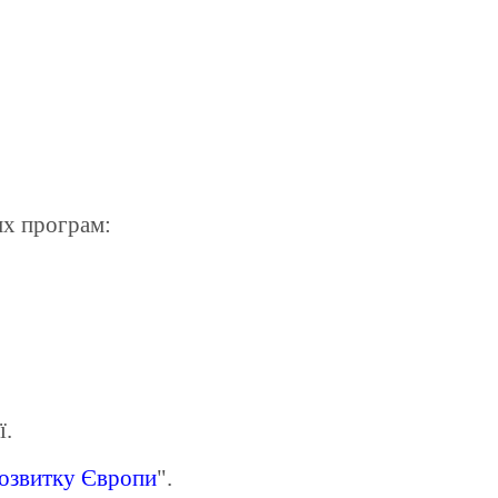
их програм:
ї.
озвитку Європи
".