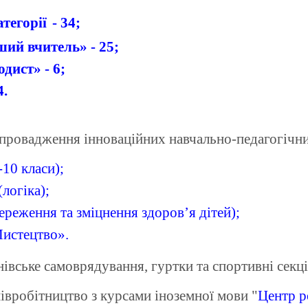
атегорії
- 34;
ий вчитель» - 25;
дист» - 6;
4.
провадження інноваційних навчально-педагогічн
-10 класи);
(логіка);
ереження та зміцнення здоров’я дітей);
истецтво
».
ське самоврядування, гуртки та спортивні секці
івробітництво з курсами іноземної мови "
Центр р