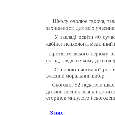
Школу очолює творча, талан
захищеності для всіх учасник
У закладі освіти 40 сучас
кабінет психолога, медичний к
Протягом всього періоду і
склад, завдяки якому діти од
Основою системної роботи п
власний моральний вибір.
Сьогодні 52 педагоги шко
дитини вогник знань і допитл
сторінок минулого і сьогоден
З них: