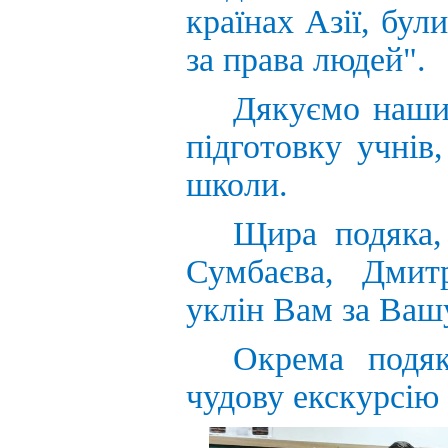
країнах
Азії
,
були
за
права
людей
".
Дякуємо
наш
підготовку
учнів
школи
.
Щира
подяка
Сумбаєва
,
Дмит
уклін
Вам
за
Ваш
Окрема
подя
чудову
екскурсію