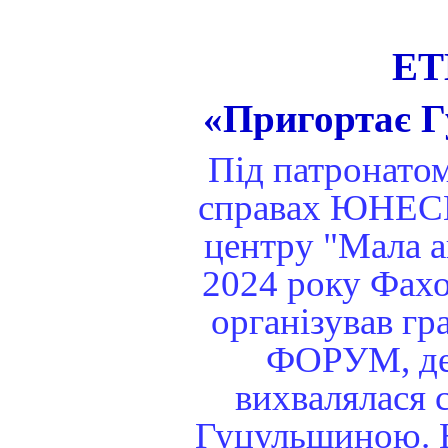
ЕТ
«Пригортає Г
Під патронатом
справах ЮНЕСК
центру "Мала а
2024 року Фах
організував г
ФОРУМ, де
вихвалялася 
Гуцульщиною. На