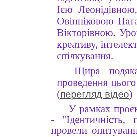
Ією
Леонідівною
Овінніковою
Нат
Вікторівною
.
Уро
креативу
,
інтелек
спілкування
.
Щира
подяк
проведення
цього
(
)
перегляд відео
У
рамках проєк
- "Ідентичність, 
провели опитуванн