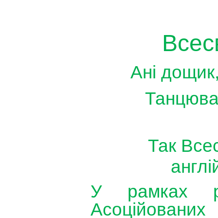
Всес
Ані
дощик
Танцюв
Так
Всес
англі
У
рамках
Асоційованих