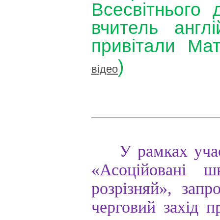
Всесвітнього
вчитель
англі
привітали
Мат
)
відео
У
рамках
уча
«
Асоційовані
ш
розрізняй
»,
запр
черговий
захід
п