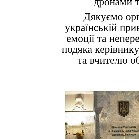
дронами т
Дякуємо орг
українській прив
емоції та непе
подяка керівнику
та вчителю о