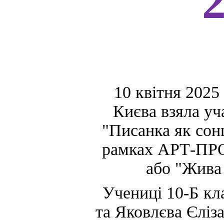
2
10 квітня 2025
Києва взяла уч
"Писанка як сонц
рамках АРТ-ПР
або "Жива 
Учениці 10-Б кл
та Яковлєва Єліза