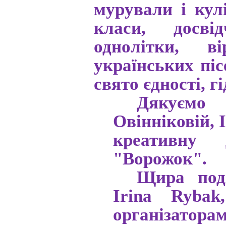
мурували і кул
класи, досвід
однолітки, в
українських піс
свято єдності, гі
Дякуємо 
Овінніковій, І
креативну 
"Ворожок".
Щира под
Irina Ryba
організаторам