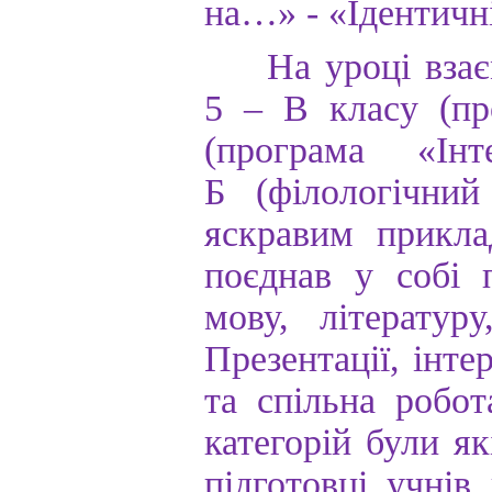
на
…» - «
Ідентичн
На
уроці
вза
5 –
В
класу
(
пр
(
програма
«
Інт
Б
(
філологічний
яскравим
прикла
поєднав
у
собі
мову
,
літературу
Презентації
,
інте
та
спільна
робот
категорій
були
як
підготовці
учнів