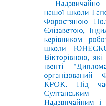
Надзвичайно
нашої
школи
Гап
Форостяною
По
Єлізаветою
,
Інди
керівником
робо
школи
ЮНЕСК
Вікторівною
,
які
івенті
"
Диплома
організований
КРОК
.
Під
ча
Султанським
Надзвичайним
і