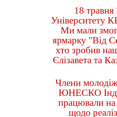
18 травня
Університету
К
Ми
мали
змо
ярмарку
"
Від
С
хто
зробив
на
Єлізавета
та
Ка
Члени
молодіж
ЮНЕСКО
Ін
працювали
на
щодо
реалі