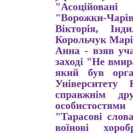
"Асоційован
"Ворожки-Чарі
Вікторія, Інд
Корольчук Мар
Анна - взяв уч
заході "Не вмир
який був орга
Університету
справжнім дру
особистостями 
"Тарасові слов
воїнові хоро