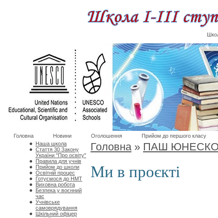
Школ
Головна
Новини
Оголошення
Прийом до першого класу
Наша школа
Головна
»
ПАШ ЮНЕСК
Стаття 30 Закону
України "Про освіту"
Правила для учнів
Ми в проєкті
Прийом до школи
Освітній процес
Готуємося до НМТ
Виховна робота
Безпека у воєнний
час
Учнівське
самоврядування
Шкільний офіцер