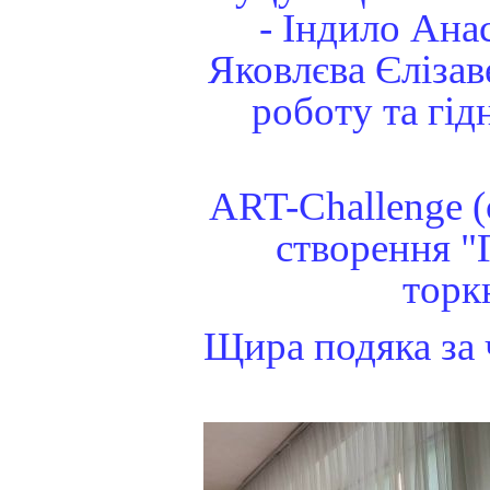
- Індило Ана
Яковлєва Єлізав
роботу та гід
ART-Challenge (
створення "
торк
Щира подяка за